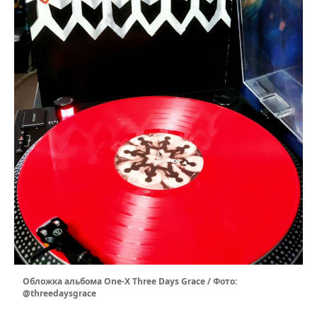
Обложка альбома One-X Three Days Grace / Фото:
@threedaysgrace