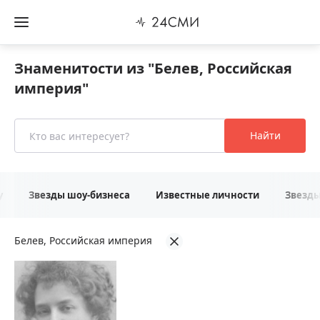
Знаменитости из "Белев, Российская
империя"
Найти
у
Звезды шоу-бизнеса
Известные личности
Звезд
Белев, Российская империя