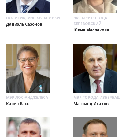
ПОЛИТИК, МЭР ХЕЛЬСИНКИ
ЭКС-МЭР ГОРОДА
БЕРЕЗОВСКИЙ
Даниэль Сазонов
Юлия Маслакова
МЭР ЛОС-АНДЖЕЛЕСА
МЭР ГОРОДА ИЗБЕРБАШ
Карен Басс
Магомед Исаков