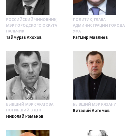
РОССИЙСКИЙ ЧИНОВНИК,
ПОЛИТИК, ГЛАВА
МЭР ГОРОДСКОГО ОКРУГА
АДМИНИСТРАЦИИ ГОРОДА
НАЛЬЧИК
УФА
Таймураз Ахохов
Ратмир Мавлиев
БЫВШИЙ МЭР САРАТОВА,
БЫВШИЙ МЭР РЯЗАНИ
ПОГИБШИЙ В ДТП
Виталий Артёмов
Николай Романов