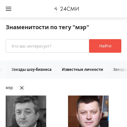
Знаменитости по тегу "мэр"
Найти
у
Звезды шоу-бизнеса
Известные личности
Звезд
мэр