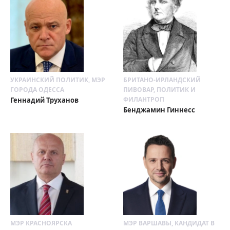
УКРАИНСКИЙ ПОЛИТИК, МЭР
БРИТАНО-ИРЛАНДСКИЙ
ГОРОДА ОДЕССА
ПИВОВАР, ПОЛИТИК И
ФИЛАНТРОП
Геннадий Труханов
Бенджамин Гиннесс
МЭР КРАСНОЯРСКА
МЭР ВАРШАВЫ, КАНДИДАТ В