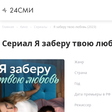
Главная
Кино
Сериалы
Я заберу твою любовь (2023)
Сериал Я заберу твою люб
Жанр
Страна
Год
Дата премьеры в РФ
Режиссер