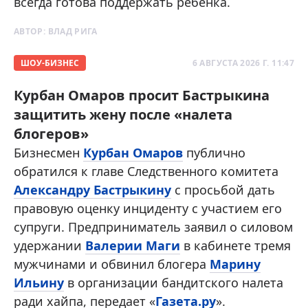
всегда готова поддержать ребенка.
АВТОР:
ВЛАД РИГА
ШОУ-БИЗНЕС
6 АВГУСТА 2026 Г. 11:47
Курбан Омаров просит Бастрыкина
защитить жену после «налета
блогеров»
Бизнесмен
Курбан Омаров
публично
обратился к главе Следственного комитета
Александру Бастрыкину
с просьбой дать
правовую оценку инциденту с участием его
супруги. Предприниматель заявил о силовом
удержании
Валерии Маги
в кабинете тремя
мужчинами и обвинил блогера
Марину
Ильину
в организации бандитского налета
ради хайпа, передает «
Газета.ру
».