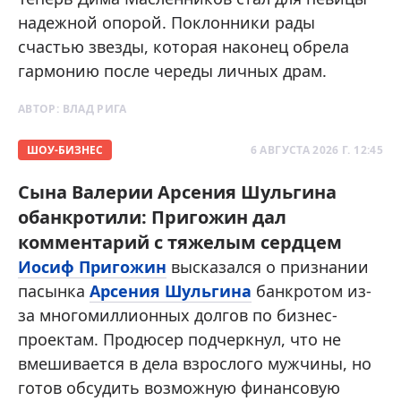
надежной опорой. Поклонники рады
счастью звезды, которая наконец обрела
гармонию после череды личных драм.
АВТОР:
ВЛАД РИГА
ШОУ-БИЗНЕС
6 АВГУСТА 2026 Г. 12:45
Сына Валерии Арсения Шульгина
обанкротили: Пригожин дал
комментарий с тяжелым сердцем
Иосиф Пригожин
высказался о признании
пасынка
Арсения Шульгина
банкротом из-
за многомиллионных долгов по бизнес-
проектам. Продюсер подчеркнул, что не
вмешивается в дела взрослого мужчины, но
готов обсудить возможную финансовую