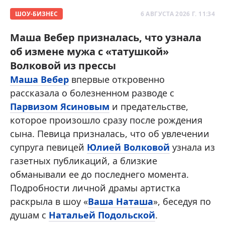
ШОУ-БИЗНЕС
6 АВГУСТА 2026 Г. 11:34
Маша Вебер призналась, что узнала
об измене мужа с «татушкой»
Волковой из прессы
Маша Вебер
впервые откровенно
рассказала о болезненном разводе с
Парвизом Ясиновым
и предательстве,
которое произошло сразу после рождения
сына. Певица призналась, что об увлечении
супруга певицей
Юлией Волковой
узнала из
газетных публикаций, а близкие
обманывали ее до последнего момента.
Подробности личной драмы артистка
раскрыла в шоу «
Ваша Наташа
», беседуя по
душам с
Натальей Подольской
.