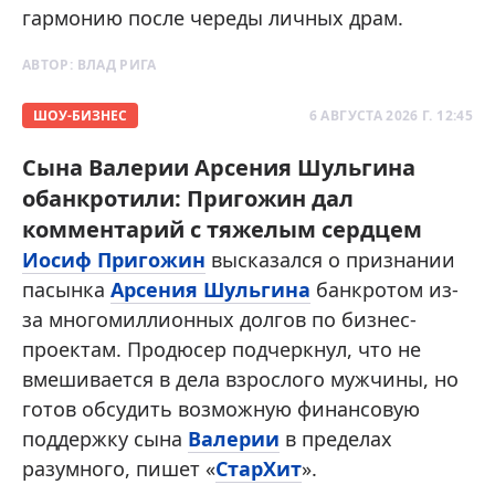
гармонию после череды личных драм.
АВТОР:
ВЛАД РИГА
ШОУ-БИЗНЕС
6 АВГУСТА 2026 Г. 12:45
Сына Валерии Арсения Шульгина
обанкротили: Пригожин дал
комментарий с тяжелым сердцем
Иосиф Пригожин
высказался о признании
пасынка
Арсения Шульгина
банкротом из-
за многомиллионных долгов по бизнес-
проектам. Продюсер подчеркнул, что не
вмешивается в дела взрослого мужчины, но
готов обсудить возможную финансовую
поддержку сына
Валерии
в пределах
разумного, пишет «
СтарХит
».