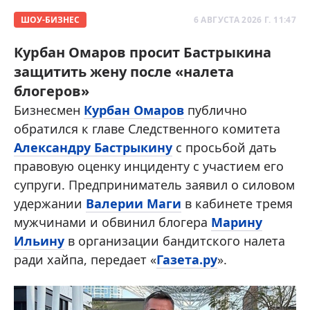
ШОУ-БИЗНЕС
6 АВГУСТА 2026 Г. 11:47
Курбан Омаров просит Бастрыкина
защитить жену после «налета
блогеров»
Бизнесмен
Курбан Омаров
публично
обратился к главе Следственного комитета
Александру Бастрыкину
с просьбой дать
правовую оценку инциденту с участием его
супруги. Предприниматель заявил о силовом
удержании
Валерии Маги
в кабинете тремя
мужчинами и обвинил блогера
Марину
Ильину
в организации бандитского налета
ради хайпа, передает «
Газета.ру
».