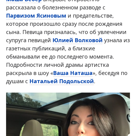
рассказала о болезненном разводе с
Парвизом Ясиновым
и предательстве,
которое произошло сразу после рождения
сына. Певица призналась, что об увлечении
супруга певицей
Юлией Волковой
узнала из
газетных публикаций, а близкие
обманывали ее до последнего момента.
Подробности личной драмы артистка
раскрыла в шоу «
Ваша Наташа
», беседуя по
душам с
Натальей Подольской
.