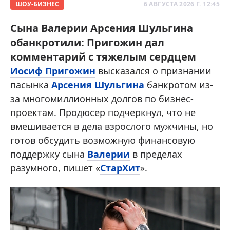
ШОУ-БИЗНЕС
6 АВГУСТА 2026 Г. 12:45
Сына Валерии Арсения Шульгина
обанкротили: Пригожин дал
комментарий с тяжелым сердцем
Иосиф Пригожин
высказался о признании
пасынка
Арсения Шульгина
банкротом из-
за многомиллионных долгов по бизнес-
проектам. Продюсер подчеркнул, что не
вмешивается в дела взрослого мужчины, но
готов обсудить возможную финансовую
поддержку сына
Валерии
в пределах
разумного, пишет «
СтарХит
».