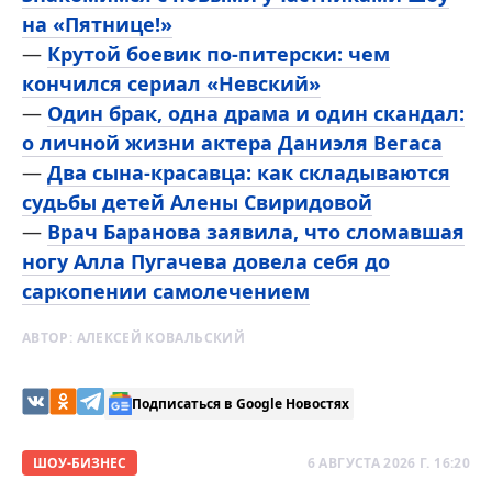
на «Пятнице!»
—
Крутой боевик по-питерски: чем
кончился сериал «Невский»
—
Один брак, одна драма и один скандал:
о личной жизни актера Даниэля Вегаса
—
Два сына-красавца: как складываются
судьбы детей Алены Свиридовой
—
Врач Баранова заявила, что сломавшая
ногу Алла Пугачева довела себя до
саркопении самолечением
АВТОР:
АЛЕКСЕЙ КОВАЛЬСКИЙ
Подписаться в Google Новостях
ШОУ-БИЗНЕС
6 АВГУСТА 2026 Г. 16:20