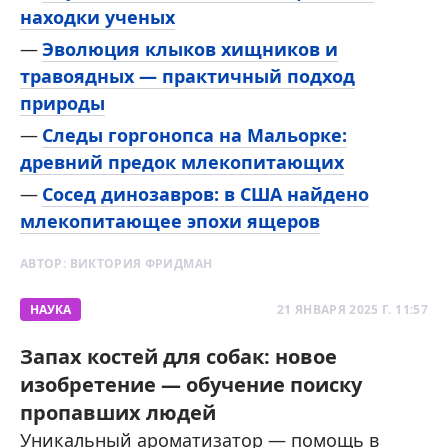
находки ученых
Эволюция клыков хищников и
травоядных — практичный подход
природы
Следы горгонопса на Мальорке:
древний предок млекопитающих
Сосед динозавров: в США найдено
млекопитающее эпохи ящеров
АВТОР:
ВИКТОРИЯ ФРИДМАН
НАУКА
21 ЯНВАРЯ 2025 Г. 11:57
Запах костей для собак: новое
изобретение — обучение поиску
пропавших людей
Уникальный ароматизатор — помощь в