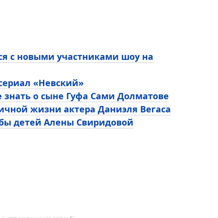
ся с новыми участниками шоу на
 сериал «Невский»
е знать о сыне Гуфа Сами Долматове
личной жизни актера Даниэля Вегаса
ьбы детей Алены Свиридовой