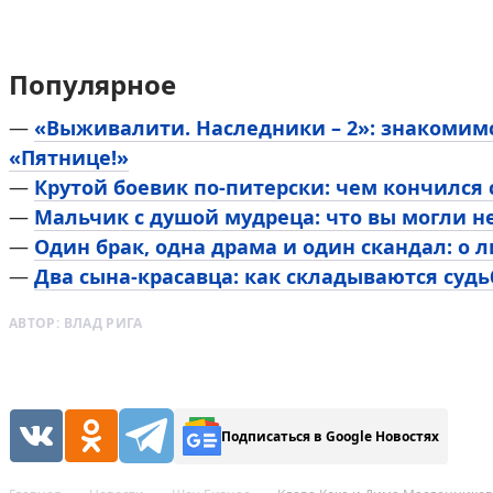
Популярное
—
«Выживалити. Наследники – 2»: знакомим
«Пятнице!»
—
Крутой боевик по-питерски: чем кончился
—
Мальчик с душой мудреца: что вы могли н
—
Один брак, одна драма и один скандал: о 
—
Два сына-красавца: как складываются суд
АВТОР:
ВЛАД РИГА
Подписаться в Google Новостях