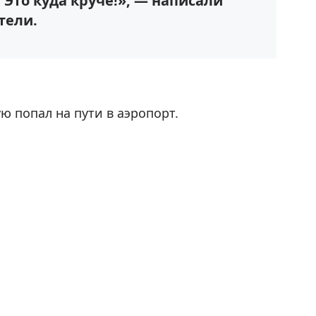
Это куда круче!», — написали
тели.
ю попал на пути в аэропорт.