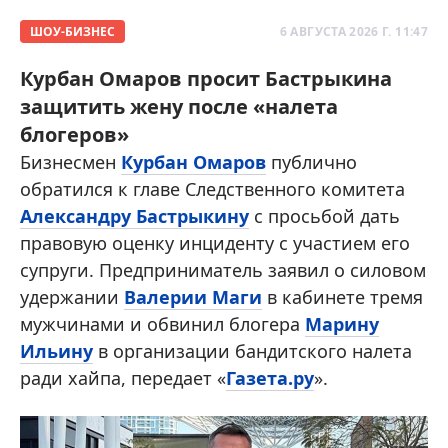
ШОУ-БИЗНЕС
6 АВГУСТА 2026 Г. 11:47
Курбан Омаров просит Бастрыкина
защитить жену после «налета
блогеров»
Бизнесмен
Курбан Омаров
публично
обратился к главе Следственного комитета
Александру Бастрыкину
с просьбой дать
правовую оценку инциденту с участием его
супруги. Предприниматель заявил о силовом
удержании
Валерии Маги
в кабинете тремя
мужчинами и обвинил блогера
Марину
Ильину
в организации бандитского налета
ради хайпа, передает «
Газета.ру
».