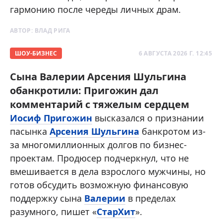
гармонию после череды личных драм.
АВТОР:
ВЛАД РИГА
ШОУ-БИЗНЕС
6 АВГУСТА 2026 Г. 12:45
Сына Валерии Арсения Шульгина
обанкротили: Пригожин дал
комментарий с тяжелым сердцем
Иосиф Пригожин
высказался о признании
пасынка
Арсения Шульгина
банкротом из-
за многомиллионных долгов по бизнес-
проектам. Продюсер подчеркнул, что не
вмешивается в дела взрослого мужчины, но
готов обсудить возможную финансовую
поддержку сына
Валерии
в пределах
разумного, пишет «
СтарХит
».