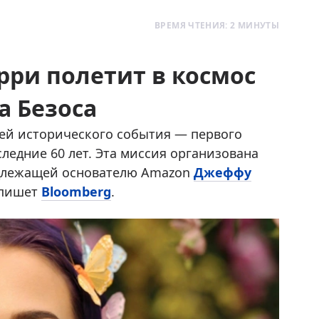
ВРЕМЯ ЧТЕНИЯ: 2 МИНУТЫ
рри полетит в космос
а Безоса
ей исторического события — первого
ледние 60 лет. Эта миссия организована
адлежащей основателю Amazon
Джеффу
, пишет
Bloomberg
.