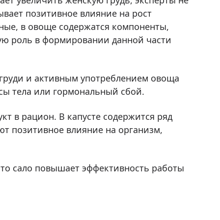
ает увеличить женскую грудь, эксперты не
зывает позитивное влияние на рост
ные, в овоще содержатся компоненты,
ую роль в формировании данной части
 груди и активным употреблением овоща
ссы тела или гормональный сбой.
т в рацион. В капусте содержится ряд
ют позитивное влияние на организм,
что сало повышает эффективность работы