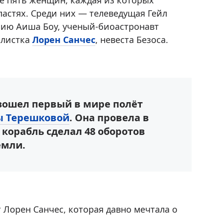
ще пять женщин, каждая из которых
астях. Среди них — телеведущая Гейл
нию Аиша Боу, ученый-биоастронавт
алистка
Лорен Санчес
, невеста Безоса.
изошел первый в мире полёт
ы Терешковой
. Она провела в
я корабль сделал 48 оборотов
емли.
Лорен Санчес, которая давно мечтала о