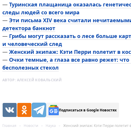
—
Туринская плащаница оказалась генетичес
следы людей со всего мира
—
Эти письма XIV века считали нечитаемым
детектора банкнот
—
Грибы могут рассказать о лесе больше кар
и человеческий след
—
Женский экипаж: Кэти Перри полетит в кос
—
Очки темные, а глаза все равно режет: чт
бесполезных стекол
АВТОР:
АЛЕКСЕЙ КОВАЛЬСКИЙ
Подписаться в Google Новостях
Главная
Новости
Наука
Женский экипаж: Кэти Перри полетит в