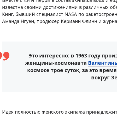
Вместе с Кэти Перри в состав экипажа вошли е
известна своими достижениями в различных обл
Кинг, бывший специалист NASA по ракетострое
Аманда Нгуен, продюсер Керианн Флинн и журн
Это интересно: в 1963 году про
женщины-космонавта
Валентин
космосе трое суток, за это врем
вокруг З
Идея полностью женского экипажа принадлежит 