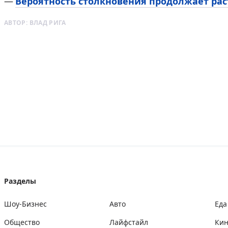
Вероятность столкновения продолжает рас
АВТОР:
ВЛАД РИГА
Разделы
Шоу-Бизнес
Авто
Еда
Общество
Лайфстайл
Ки