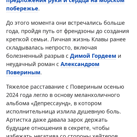
предложения руки и сердца на морском
побережье
.
До этого момента они встречались больше
года, пройдя путь от френдзоны до создания
крепкой семьи. Личная жизнь Клавы ранее
складывалась непросто, включая
болезненный разрыв с
Димой Гордеем
и
неудачный роман с
Александром
Повериным
.
Тяжелое расставание с Повериным осенью
2024 года легло в основу меланхоличного
альбома «Депрессаунд», в котором
исполнительница излила душевную боль.
Артистка даже давала зарок держать
будущие отношения в секрете, чтобы
избежать негатива со стороны хейтеров.