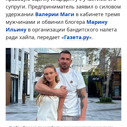
супруги. Предприниматель заявил о силовом
удержании
Валерии Маги
в кабинете тремя
мужчинами и обвинил блогера
Марину
Ильину
в организации бандитского налета
ради хайпа, передает «
Газета.ру
».