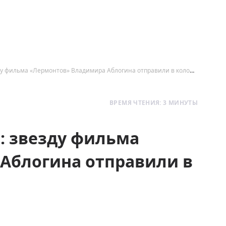
Обман в рясе священника: звезду фильма «Лермонтов» Владимира Аблогина отправили в колонию
ВРЕМЯ ЧТЕНИЯ: 3 МИНУТЫ
: звезду фильма
Аблогина отправили в