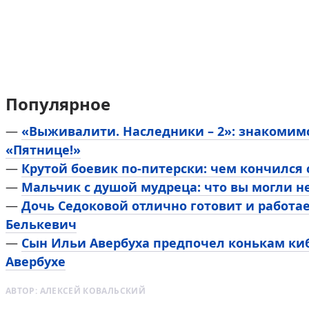
Популярное
—
«Выживалити. Наследники – 2»: знакомим
«Пятнице!»
—
Крутой боевик по-питерски: чем кончился
—
Мальчик с душой мудреца: что вы могли н
—
Дочь Седоковой отлично готовит и работа
Белькевич
—
Сын Ильи Авербуха предпочел конькам киб
Авербухе
АВТОР:
АЛЕКСЕЙ КОВАЛЬСКИЙ