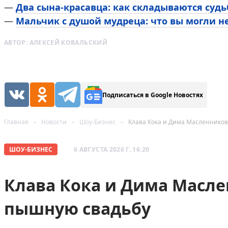
—
Два сына-красавца: как складываются суд
—
Мальчик с душой мудреца: что вы могли н
АВТОР:
АЛЕКСЕЙ КОВАЛЬСКИЙ
Подписаться в Google Новостях
Главная
Новости
Шоу-Бизнес
Клава Кока и Дима Масленнико
ШОУ-БИЗНЕС
6 АВГУСТА 2026 Г. 16:20
Клава Кока и Дима Масл
пышную свадьбу