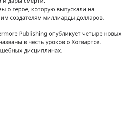
р и дары смерти.
ы о герое, которую выпускали на
оим создателям миллиарды долларов.
termore Publishing опубликует четыре новых
названы в честь уроков о Хогвартсе.
лшебных дисциплинах.