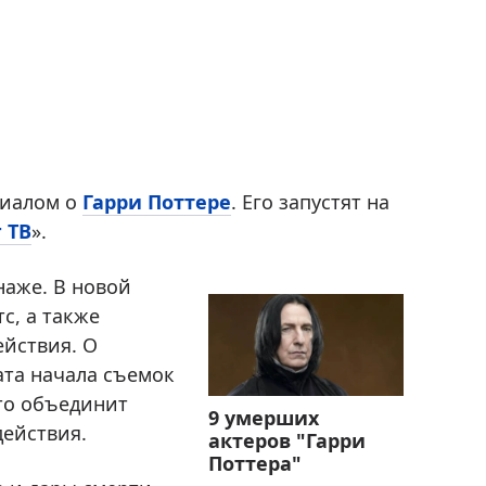
риалом о
Гарри Поттере
. Его запустят на
 ТВ
».
наже. В новой
с, а также
ействия. О
ата начала съемок
что объединит
9 умерших
действия.
актеров "Гарри
Поттера"