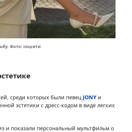
бу. Фото: соцсети
эстетике
тей, среди которых были певец
JONY
и
нной эстетики с дресс-кодом в виде легких
из и показали персональный мультфильм о