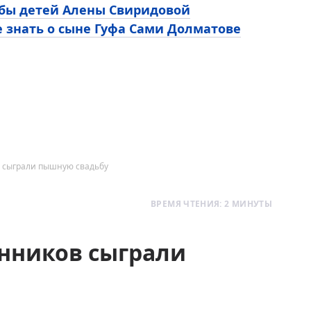
ьбы детей Алены Свиридовой
е знать о сыне Гуфа Сами Долматове
в сыграли пышную свадьбу
ВРЕМЯ ЧТЕНИЯ: 2 МИНУТЫ
енников сыграли