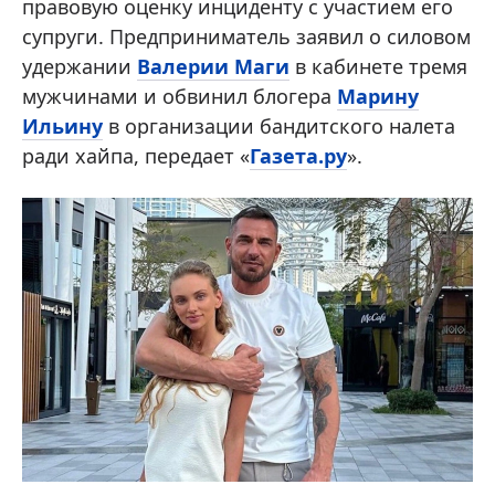
правовую оценку инциденту с участием его
супруги. Предприниматель заявил о силовом
удержании
Валерии Маги
в кабинете тремя
мужчинами и обвинил блогера
Марину
Ильину
в организации бандитского налета
ради хайпа, передает «
Газета.ру
».