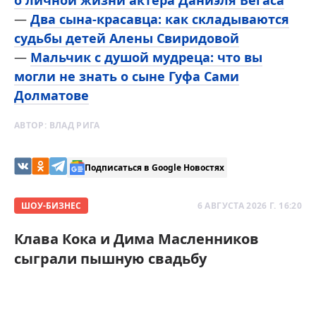
о личной жизни актера Даниэля Вегаса
—
Два сына-красавца: как складываются
судьбы детей Алены Свиридовой
—
Мальчик с душой мудреца: что вы
могли не знать о сыне Гуфа Сами
Долматове
АВТОР:
ВЛАД РИГА
Подписаться в Google Новостях
ШОУ-БИЗНЕС
6 АВГУСТА 2026 Г. 16:20
Клава Кока и Дима Масленников
сыграли пышную свадьбу