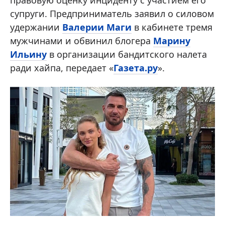
супруги. Предприниматель заявил о силовом
удержании
Валерии Маги
в кабинете тремя
мужчинами и обвинил блогера
Марину
Ильину
в организации бандитского налета
ради хайпа, передает «
Газета.ру
».