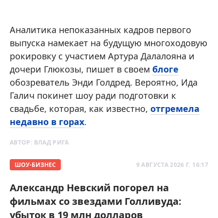
Аналитика непоказанных кадров первого
выпуска намекает на будущую многоходовую
рокировку с участием Артура Далалояна и
дочери Глюкозы, пишет в своем
блоге
обозреватель Энди Голдред. Вероятно, Ида
Галич покинет шоу ради подготовки к
свадьбе, которая, как известно,
отгремела
недавно в горах
.
АВТОР:
ВЛАД РИГА
ШОУ-БИЗНЕС
9 АВГУСТА 2026 Г. 16:17
Александр Невский погорел на
фильмах со звездами Голливуда:
убыток в 19 млн долларов