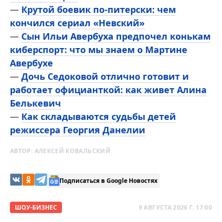
—
Крутой боевик по-питерски: чем
кончился сериал «Невский»
—
Сын Ильи Авербуха предпочел конькам
киберспорт: что мы знаем о Мартине
Авербухе
—
Дочь Седоковой отлично готовит и
работает официанткой: как живет Алина
Белькевич
—
Как складываются судьбы детей
режиссера Георгия Данелии
АВТОР:
АЛЕКСЕЙ КОВАЛЬСКИЙ
Подписаться в Google Новостях
ШОУ-БИЗНЕС
9 АВГУСТА 2026 Г. 17:00