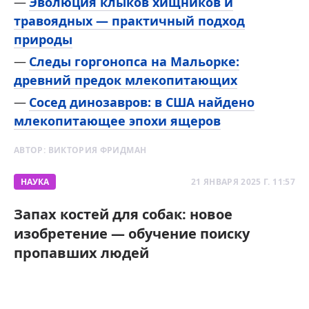
Эволюция клыков хищников и
травоядных — практичный подход
природы
Следы горгонопса на Мальорке:
древний предок млекопитающих
Сосед динозавров: в США найдено
млекопитающее эпохи ящеров
АВТОР:
ВИКТОРИЯ ФРИДМАН
НАУКА
21 ЯНВАРЯ 2025 Г. 11:57
Запах костей для собак: новое
изобретение — обучение поиску
пропавших людей