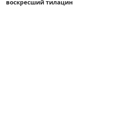
воскресший тилацин