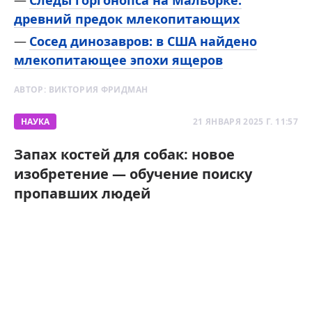
Следы горгонопса на Мальорке:
древний предок млекопитающих
Сосед динозавров: в США найдено
млекопитающее эпохи ящеров
АВТОР:
ВИКТОРИЯ ФРИДМАН
НАУКА
21 ЯНВАРЯ 2025 Г. 11:57
Запах костей для собак: новое
изобретение — обучение поиску
пропавших людей