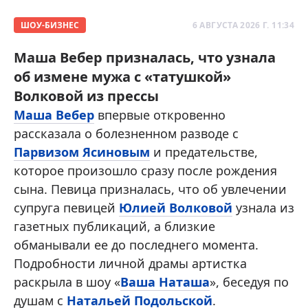
ШОУ-БИЗНЕС
6 АВГУСТА 2026 Г. 11:34
Маша Вебер призналась, что узнала
об измене мужа с «татушкой»
Волковой из прессы
Маша Вебер
впервые откровенно
рассказала о болезненном разводе с
Парвизом Ясиновым
и предательстве,
которое произошло сразу после рождения
сына. Певица призналась, что об увлечении
супруга певицей
Юлией Волковой
узнала из
газетных публикаций, а близкие
обманывали ее до последнего момента.
Подробности личной драмы артистка
раскрыла в шоу «
Ваша Наташа
», беседуя по
душам с
Натальей Подольской
.