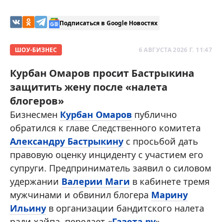
Подписаться в Google Новостях
ШОУ-БИЗНЕС
6 АВГУСТА 2026 Г. 11:47
Курбан Омаров просит Бастрыкина
защитить жену после «налета
блогеров»
Бизнесмен
Курбан Омаров
публично
обратился к главе Следственного комитета
Александру Бастрыкину
с просьбой дать
правовую оценку инциденту с участием его
супруги. Предприниматель заявил о силовом
удержании
Валерии Маги
в кабинете тремя
мужчинами и обвинил блогера
Марину
Ильину
в организации бандитского налета
ради хайпа, передает «
Газета.ру
».