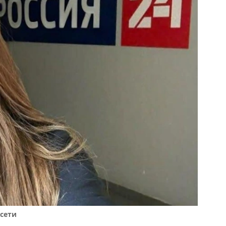
цсети