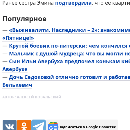
Ранее сестра Эмина
подтвердила
, что ее кварт
Популярное
—
«Выживалити. Наследники – 2»: знакомим
«Пятнице!»
—
Крутой боевик по-питерски: чем кончился
—
Мальчик с душой мудреца: что вы могли н
—
Сын Ильи Авербуха предпочел конькам киб
Авербухе
—
Дочь Седоковой отлично готовит и работа
Белькевич
АВТОР:
АЛЕКСЕЙ КОВАЛЬСКИЙ
Подписаться в Google Новостях