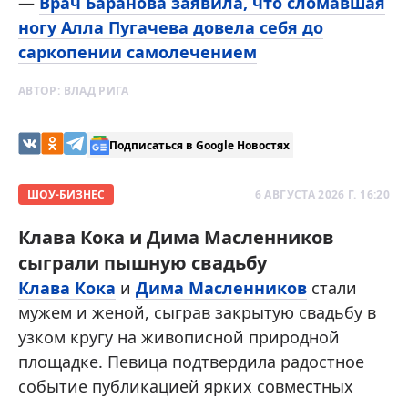
—
Врач Баранова заявила, что сломавшая
ногу Алла Пугачева довела себя до
саркопении самолечением
АВТОР:
ВЛАД РИГА
Подписаться в Google Новостях
ШОУ-БИЗНЕС
6 АВГУСТА 2026 Г. 16:20
Клава Кока и Дима Масленников
сыграли пышную свадьбу
Клава Кока
и
Дима Масленников
стали
мужем и женой, сыграв закрытую свадьбу в
узком кругу на живописной природной
площадке. Певица подтвердила радостное
событие публикацией ярких совместных