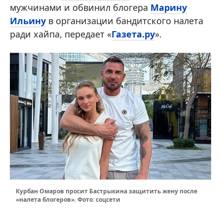
мужчинами и обвинил блогера
Марину
Ильину
в организации бандитского налета
ради хайпа, передает «
Газета.ру
».
Курбан Омаров просит Бастрыкина защитить жену после
«налета блогеров». Фото: соцсети