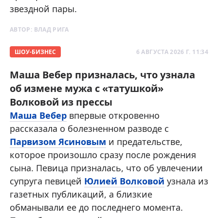
звездной пары.
АВТОР:
ВЛАД РИГА
ШОУ-БИЗНЕС
6 АВГУСТА 2026 Г. 11:34
Маша Вебер призналась, что узнала
об измене мужа с «татушкой»
Волковой из прессы
Маша Вебер
впервые откровенно
рассказала о болезненном разводе с
Парвизом Ясиновым
и предательстве,
которое произошло сразу после рождения
сына. Певица призналась, что об увлечении
супруга певицей
Юлией Волковой
узнала из
газетных публикаций, а близкие
обманывали ее до последнего момента.