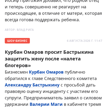
Иосиф Пригожин добавил, что родной отец
и теперь совершенно не реагирует на
происходящее, в отличие от матери, которая
всегда готова поддержать ребенка.
АВТОР:
ВЛАД РИГА
ШОУ-БИЗНЕС
6 АВГУСТА 2026 Г. 11:47
Курбан Омаров просит Бастрыкина
защитить жену после «налета
блогеров»
Бизнесмен
Курбан Омаров
публично
обратился к главе Следственного комитета
Александру Бастрыкину
с просьбой дать
правовую оценку инциденту с участием его
супруги. Предприниматель заявил о силовом
удержании
Валерии Маги
в кабинете тремя