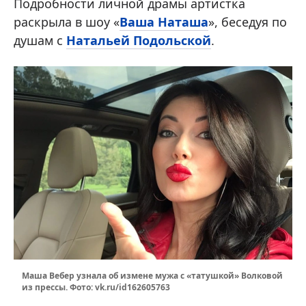
Подробности личной драмы артистка
раскрыла в шоу «
Ваша Наташа
», беседуя по
душам с
Натальей Подольской
.
Маша Вебер узнала об измене мужа с «татушкой» Волковой
из прессы. Фото: vk.ru/id162605763