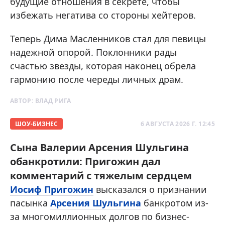
будущие отношения в секрете, чтобы
избежать негатива со стороны хейтеров.
Теперь Дима Масленников стал для певицы
надежной опорой. Поклонники рады
счастью звезды, которая наконец обрела
гармонию после череды личных драм.
АВТОР:
ВЛАД РИГА
ШОУ-БИЗНЕС
6 АВГУСТА 2026 Г. 12:45
Сына Валерии Арсения Шульгина
обанкротили: Пригожин дал
комментарий с тяжелым сердцем
Иосиф Пригожин
высказался о признании
пасынка
Арсения Шульгина
банкротом из-
за многомиллионных долгов по бизнес-