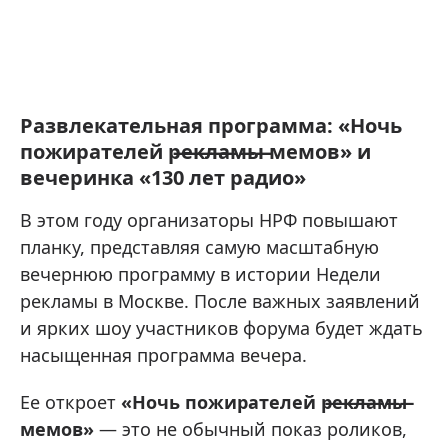
Развлекательная программа: «
Ночь
пожирателей р̶е̶к̶л̶а̶м̶ы̶ мемов
» и
вечеринка «130 лет радио»
В этом году организаторы НРФ повышают
планку, представляя самую масштабную
вечернюю программу в истории Недели
рекламы в Москве. После важных заявлений
и ярких шоу участников форума будет ждать
насыщенная программа вечера.
Ее откроет
«Ночь пожирателей р̶е̶к̶л̶а̶м̶ы̶
мемов»
— это не обычный показ роликов,