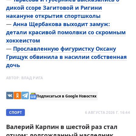
дикой ссоре Загитовой и Ригини
накануне открытия спортшколы
—
Анна Щербакова выходит замуж:
детали красивой помолвки со скромным
хоккеистом
—
Прославленную фигуристку Оксану
Грищук обвинила в насилии собственная
дочь
АВТОР:
ВЛАД РИГА
Подписаться в Google Новостях
СПОРТ
6 АВГУСТА 2026 Г. 16:44
Валерий Карпин в шестой раз стал
отцом: долгожданный наследник