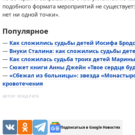
подобного формата мероприятий не существует: 
нет ни одной точки».
Популярное
—
Как сложились судьбы детей Иосифа Брод
—
Внуки Сталина: как сложились судьбы дет
—
Как сложилась судьба троих детей Марин
—
Сюжет книги Анны Джейн «Твое сердце буд
—
«Сбежал из больницы»: звезда «Монастыр
кровотечения
АВТОР:
ВЛАД РИГА
Подписаться в Google Новостях