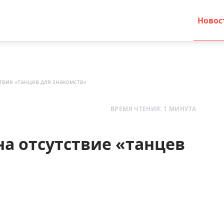
Новос
твие «танцев для знакомств»
ВРЕМЯ ЧТЕНИЯ: 1 МИНУТА
а отсутствие «танцев