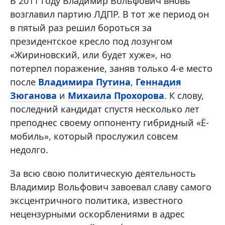
В 2011 году Владимир Вольфович вновь
возглавил партию ЛДПР. В тот же период он
в пятый раз решил бороться за
президентское кресло под лозунгом
«Жириновский, или будет хуже», но
потерпел поражение, заняв только 4-е место
после
Владимира Путина
,
Геннадия
Зюганова
и
Михаила Прохорова
. К слову,
последний кандидат спустя несколько лет
преподнес своему оппоненту гибридный «Ё-
мобиль», который прослужил совсем
недолго.
За всю свою политическую деятельность
Владимир Вольфович завоевал славу самого
эксцентричного политика, известного
нецензурными оскорблениями в адрес