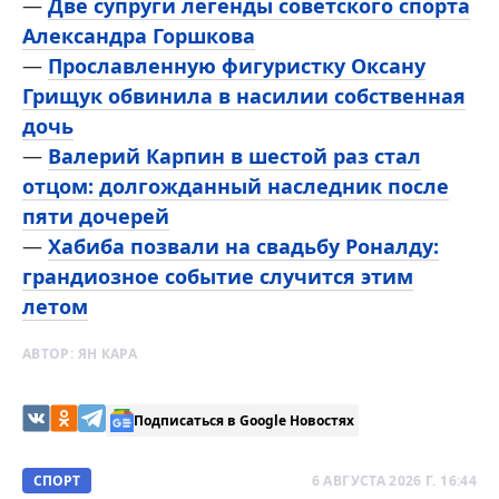
—
Две супруги легенды советского спорта
Александра Горшкова
—
Прославленную фигуристку Оксану
Грищук обвинила в насилии собственная
дочь
—
Валерий Карпин в шестой раз стал
отцом: долгожданный наследник после
пяти дочерей
—
Хабиба позвали на свадьбу Роналду:
грандиозное событие случится этим
летом
АВТОР:
ЯН КАРА
Подписаться в Google Новостях
СПОРТ
6 АВГУСТА 2026 Г. 16:44