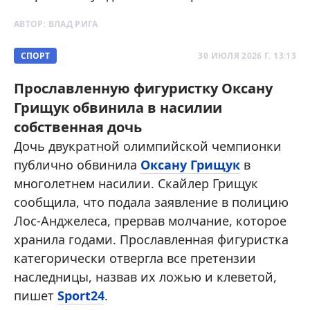
АВТОР:
ВЛАД РИГА
СПОРТ
30 ИЮЛЯ 2026 Г. 13:13
Прославленную фигуристку Оксану
Грищук обвинила в насилии
собственная дочь
Дочь двукратной олимпийской чемпионки
публично обвинила
Оксану Грищук
в
многолетнем насилии. Скайлер Грищук
сообщила, что подала заявление в полицию
Лос-Анджелеса, прервав молчание, которое
хранила годами. Прославленная фигуристка
категорически отвергла все претензии
наследницы, назвав их ложью и клеветой,
пишет
Sport24
.