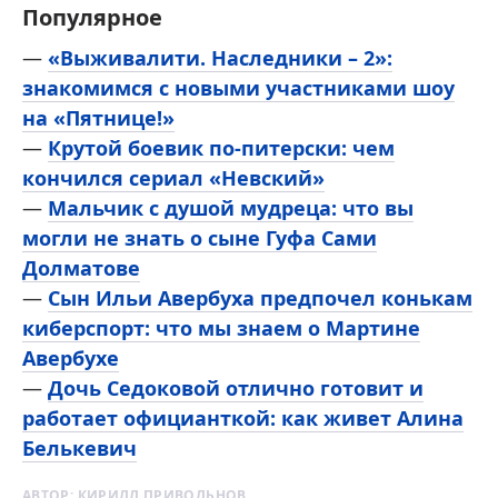
Популярное
—
«Выживалити. Наследники – 2»:
знакомимся с новыми участниками шоу
на «Пятнице!»
—
Крутой боевик по-питерски: чем
кончился сериал «Невский»
—
Мальчик с душой мудреца: что вы
могли не знать о сыне Гуфа Сами
Долматове
—
Сын Ильи Авербуха предпочел конькам
киберспорт: что мы знаем о Мартине
Авербухе
—
Дочь Седоковой отлично готовит и
работает официанткой: как живет Алина
Белькевич
АВТОР:
КИРИЛЛ ПРИВОЛЬНОВ