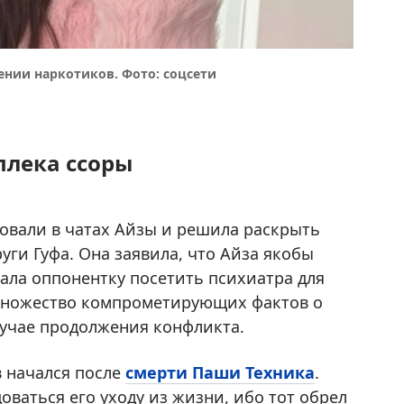
ении наркотиков. Фото: соцсети
плека ссоры
ровали в чатах Айзы и решила раскрыть
ги Гуфа. Она заявила, что Айза якобы
ала оппонентку посетить психиатра для
 множество компрометирующих фактов о
лучае продолжения конфликта.
 начался после
смерти Паши Техника
.
оваться его уходу из жизни, ибо тот обрел