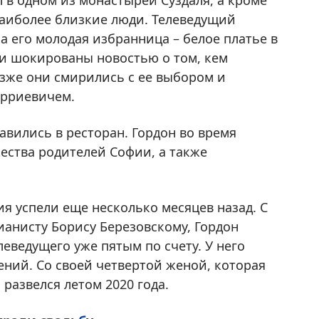
в одном из монастырей Суздаля, а кроме
наиболее близкие люди. Телеведущий
а его молодая избранница – белое платье в
ли шокированы новостью о том, кем
зже они смирились с ее выбором и
арриевичем.
авились в ресторан. Гордон во время
ества родителей Софии, а также
ия успели еще несколько месяцев назад. С
ианисту Борису Березовскому, Гордон
елеведущего уже пятым по счету. У него
ений. Со своей четвертой женой, которая
 развелся летом 2020 года.