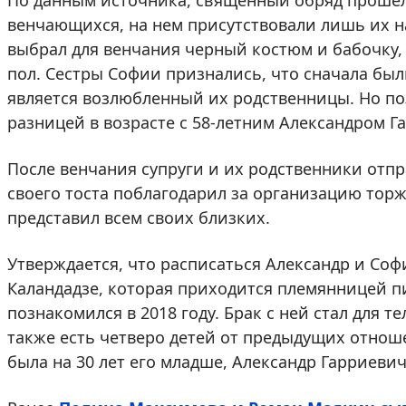
По данным источника, священный обряд прошел 
венчающихся, на нем присутствовали лишь их 
выбрал для венчания черный костюм и бабочку, 
пол. Сестры Софии признались, что сначала бы
является возлюбленный их родственницы. Но по
разницей в возрасте с 58-летним Александром Г
После венчания супруги и их родственники отпр
своего тоста поблагодарил за организацию торж
представил всем своих близких.
Утверждается, что расписаться Александр и Соф
Каландадзе, которая приходится племянницей п
познакомился в 2018 году. Брак с ней стал для т
также есть четверо детей от предыдущих отнош
была на 30 лет его младше, Александр Гарриевич