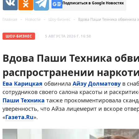
Подписаться в Google Новостях
Главная
Новости
Шоу-Бизнес
Вдова Паши Техника обвинила э
ШОУ-БИЗНЕС
5 АВГУСТА 2026 Г. 16:58
Вдова Паши Техника обви
распространении наркот
Ева Карицкая
обвинила
Айзу Долматову
в сна
сотрудников своего салона красоты и раскритик
Паши Техника
также прокомментировала сканд
уверенность, что Айза лицемерит и вскоре отве
«
Газета.Ru
».