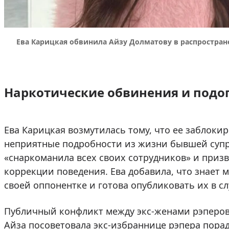
Ева Карицкая обвинила Айзу Долматову в распростран
Наркотические обвинения и подо
Ева Карицкая возмутилась тому, что ее заблоки
неприятные подробности из жизни бывшей супру
«снаркоманила всех своих сотрудников» и призв
коррекции поведения. Ева добавила, что знает
своей оппонентке и готова опубликовать их в с
Публичный конфликт между экс-женами рэперов
Айза посоветовала экс-избраннице рэпера порад