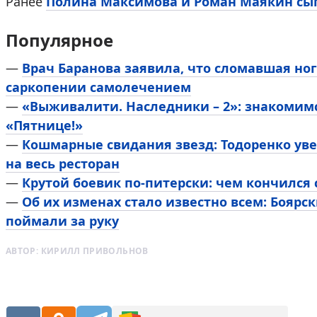
Ранее
Полина Максимова и Роман Маякин сыг
Популярное
—
Врач Баранова заявила, что сломавшая ног
саркопении самолечением
—
«Выживалити. Наследники – 2»: знакомим
«Пятнице!»
—
Кошмарные свидания звезд: Тодоренко уве
на весь ресторан
—
Крутой боевик по-питерски: чем кончился
—
Об их изменах стало известно всем: Боярск
поймали за руку
АВТОР:
КИРИЛЛ ПРИВОЛЬНОВ