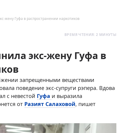
кс-жену Гуфа в распространении наркотиков
ВРЕМЯ ЧТЕНИЯ: 2 МИНУТЫ
нила экс-жену Гуфа в
иков
бжении запрещенными веществами
овала поведение экс-супруги рэпера. Вдова
ал с невестой
Гуфа
и выразила
рнется от
Разият Салаховой
, пишет