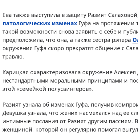
Ева также выступила в защиту Разият Салаховой
патологических изменах
Гуфа на протяжении т
такой возможности снова заявить о себе и публ
предположила, что она, а также сестра рэпера
О
окружения Гуфа скоро прекратят общение с Сал
травлю.
Карицкая охарактеризовала окружение Алексея 
нестандартными моральными принципами и посо
этой «семейкой полусвингеров».
Разият узнала об изменах Гуфа, получив компро
Девушка узнала, что жених насмехался над ее с
интимные послания от Разият другим пассиям. В
женщиной, которой он регулярно помогал выгул