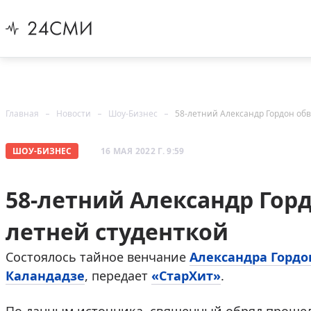
Главная
Новости
Шоу-Бизнес
58-летний Александр Гордон обв
ШОУ-БИЗНЕС
16 МАЯ 2022 Г. 9:59
58-летний Александр Горд
летней студенткой
Состоялось тайное венчание
Александра Гордо
Каландадзе
, передает
«СтарХит»
.