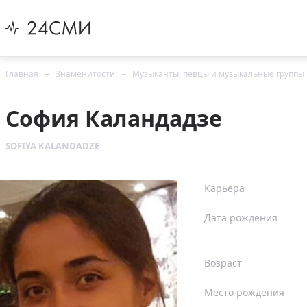
Главная
Знаменитости
Музыканты, певцы и музыкальные группы
София Каландадзе
SOFIYA KALANDADZE
Карьера
Дата рождения
Возраст
Место рождения