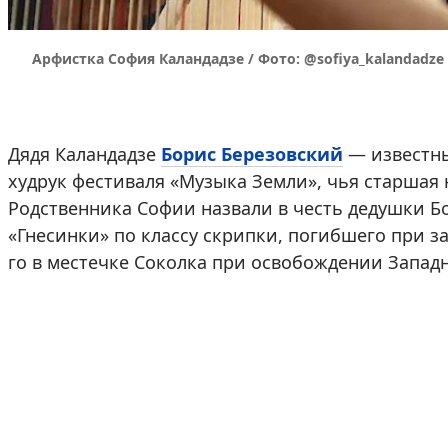
Арфистка София Каландадзе / Фото: @sofiya_kalandadze
Дядя Каландадзе
Борис Березовский
— известны
худрук фестиваля «Музыка Земли», чья старшая 
Родственника Софии назвали в честь дедушки Б
«Гнесинки» по классу скрипки, погибшего при з
го в местечке Соколка при освобождении Западн