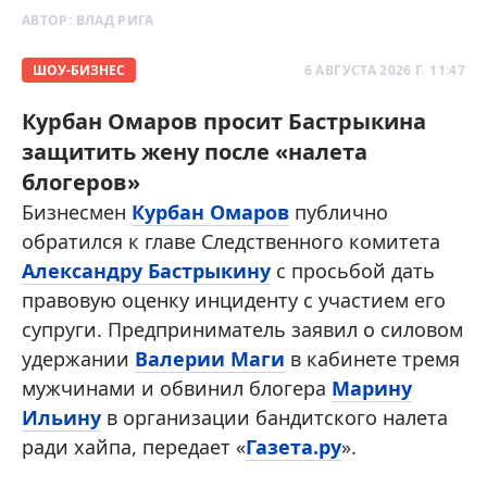
АВТОР:
ВЛАД РИГА
ШОУ-БИЗНЕС
6 АВГУСТА 2026 Г. 11:47
Курбан Омаров просит Бастрыкина
защитить жену после «налета
блогеров»
Бизнесмен
Курбан Омаров
публично
обратился к главе Следственного комитета
Александру Бастрыкину
с просьбой дать
правовую оценку инциденту с участием его
супруги. Предприниматель заявил о силовом
удержании
Валерии Маги
в кабинете тремя
мужчинами и обвинил блогера
Марину
Ильину
в организации бандитского налета
ради хайпа, передает «
Газета.ру
».