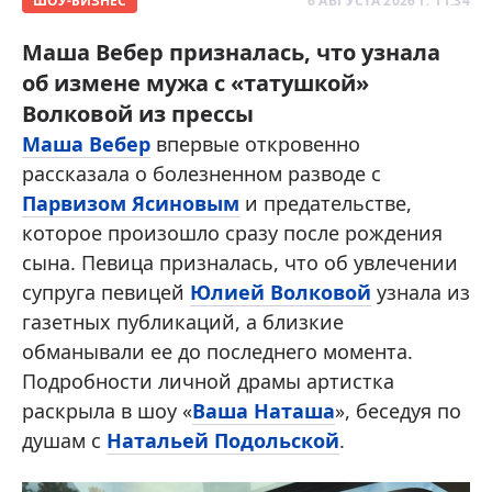
ШОУ-БИЗНЕС
6 АВГУСТА 2026 Г. 11:34
Маша Вебер призналась, что узнала
об измене мужа с «татушкой»
Волковой из прессы
Маша Вебер
впервые откровенно
рассказала о болезненном разводе с
Парвизом Ясиновым
и предательстве,
которое произошло сразу после рождения
сына. Певица призналась, что об увлечении
супруга певицей
Юлией Волковой
узнала из
газетных публикаций, а близкие
обманывали ее до последнего момента.
Подробности личной драмы артистка
раскрыла в шоу «
Ваша Наташа
», беседуя по
душам с
Натальей Подольской
.