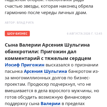
счастью звезды, которая наконец обрела
гармонию после череды личных драм.
АВТОР:
ВЛАД РИГА
ШОУ-БИЗНЕС
6 АВГУСТА 2026 Г. 12:45
Сына Валерии Арсения Шульгина
обанкротили: Пригожин дал
комментарий с тяжелым сердцем
Иосиф Пригожин
высказался о признании
пасынка
Арсения Шульгина
банкротом из-
за многомиллионных долгов по бизнес-
проектам. Продюсер подчеркнул, что не
вмешивается в дела взрослого мужчины, но
готов обсудить возможную финансовую
поддержку сына
Валерии
в пределах