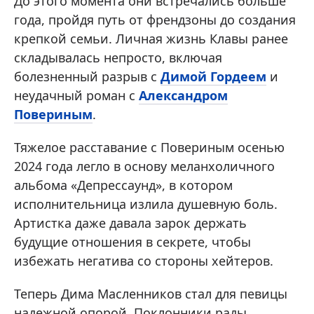
До этого момента они встречались больше
года, пройдя путь от френдзоны до создания
крепкой семьи. Личная жизнь Клавы ранее
складывалась непросто, включая
болезненный разрыв с
Димой Гордеем
и
неудачный роман с
Александром
Повериным
.
Тяжелое расставание с Повериным осенью
2024 года легло в основу меланхоличного
альбома «Депрессаунд», в котором
исполнительница излила душевную боль.
Артистка даже давала зарок держать
будущие отношения в секрете, чтобы
избежать негатива со стороны хейтеров.
Теперь Дима Масленников стал для певицы
надежной опорой. Поклонники рады