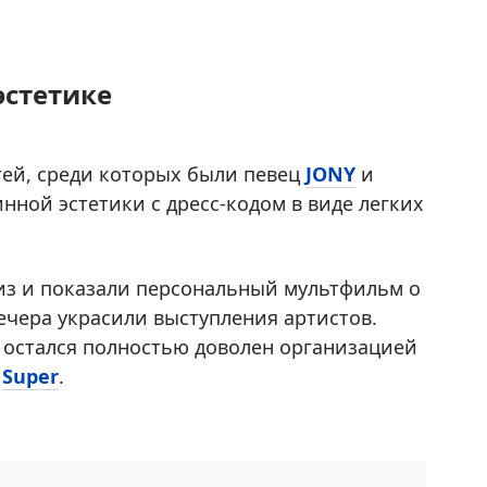
эстетике
тей, среди которых были певец
JONY
и
нной эстетики с дресс-кодом в виде легких
из и показали персональный мультфильм о
чера украсили выступления артистов.
о остался полностью доволен организацией
т
Super
.