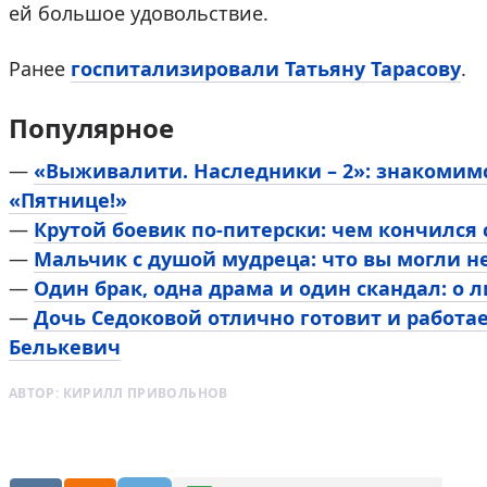
ей большое удовольствие.
Ранее
госпитализировали Татьяну Тарасову
.
Популярное
—
«Выживалити. Наследники – 2»: знакомим
«Пятнице!»
—
Крутой боевик по-питерски: чем кончился
—
Мальчик с душой мудреца: что вы могли н
—
Один брак, одна драма и один скандал: о 
—
Дочь Седоковой отлично готовит и работа
Белькевич
АВТОР:
КИРИЛЛ ПРИВОЛЬНОВ