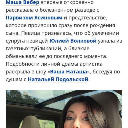
Маша Вебер
впервые откровенно
рассказала о болезненном разводе с
Парвизом Ясиновым
и предательстве,
которое произошло сразу после рождения
сына. Певица призналась, что об увлечении
супруга певицей
Юлией Волковой
узнала из
газетных публикаций, а близкие
обманывали ее до последнего момента.
Подробности личной драмы артистка
раскрыла в шоу «
Ваша Наташа
», беседуя по
душам с
Натальей Подольской
.