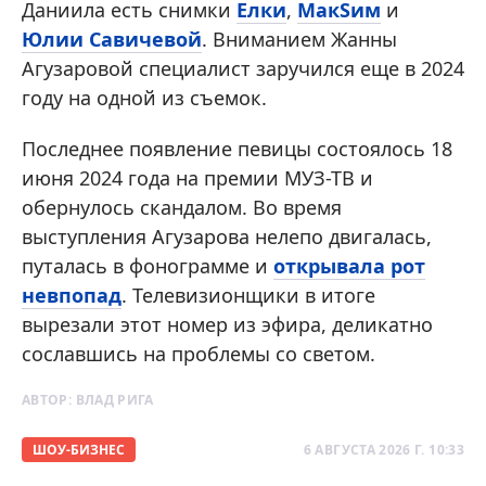
Даниила есть снимки
Елки
,
МакSим
и
Юлии Савичевой
. Вниманием Жанны
Агузаровой специалист заручился еще в 2024
году на одной из съемок.
Последнее появление певицы состоялось 18
июня 2024 года на премии МУЗ-ТВ и
обернулось скандалом. Во время
выступления Агузарова нелепо двигалась,
путалась в фонограмме и
открывала рот
невпопад
. Телевизионщики в итоге
вырезали этот номер из эфира, деликатно
сославшись на проблемы со светом.
АВТОР:
ВЛАД РИГА
ШОУ-БИЗНЕС
6 АВГУСТА 2026 Г. 10:33