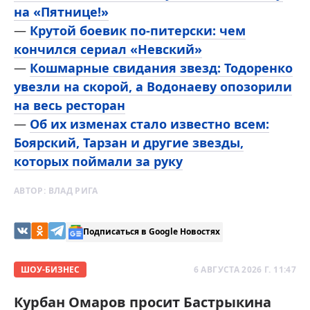
на «Пятнице!»
—
Крутой боевик по-питерски: чем
кончился сериал «Невский»
—
Кошмарные свидания звезд: Тодоренко
увезли на скорой, а Водонаеву опозорили
на весь ресторан
—
Об их изменах стало известно всем:
Боярский, Тарзан и другие звезды,
которых поймали за руку
АВТОР:
ВЛАД РИГА
Подписаться в Google Новостях
ШОУ-БИЗНЕС
6 АВГУСТА 2026 Г. 11:47
Курбан Омаров просит Бастрыкина