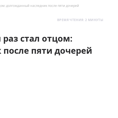
цом: долгожданный наследник после пяти дочерей
ВРЕМЯ ЧТЕНИЯ: 2 МИНУТЫ
раз стал отцом:
 после пяти дочерей