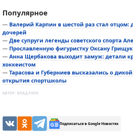
Популярное
—
Валерий Карпин в шестой раз стал отцом:
дочерей
—
Две супруги легенды советского спорта Ал
—
Прославленную фигуристку Оксану Грищук
—
Анна Щербакова выходит замуж: детали к
хоккеистом
—
Тарасова и Губерниев высказались о дикой
открытия спортшколы
АВТОР:
ВЛАД РИГА
Подписаться в Google Новостях