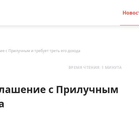
Новос
е с Прилучным и требует треть его дохода
ВРЕМЯ ЧТЕНИЯ: 1 МИНУТА
глашение с Прилучным
а