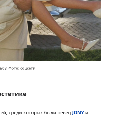
бу. Фото: соцсети
эстетике
тей, среди которых были певец
JONY
и