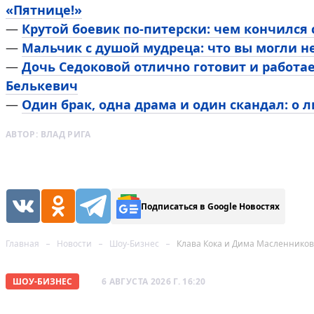
«Пятнице!»
—
Крутой боевик по-питерски: чем кончился
—
Мальчик с душой мудреца: что вы могли н
—
Дочь Седоковой отлично готовит и работа
Белькевич
—
Один брак, одна драма и один скандал: о 
АВТОР:
ВЛАД РИГА
Подписаться в Google Новостях
Главная
Новости
Шоу-Бизнес
Клава Кока и Дима Масленнико
ШОУ-БИЗНЕС
6 АВГУСТА 2026 Г. 16:20