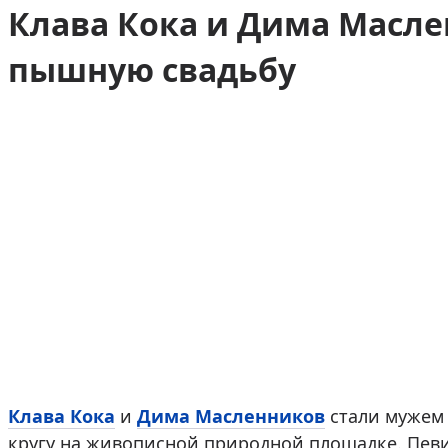
Клава Кока и Дима Масл
пышную свадьбу
Клава Кока
и
Дима Масленников
стали мужем 
кругу на живописной природной площадке. Пев