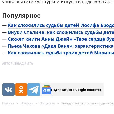
университете культуры и искусства, где вела ак
Популярное
—
Как сложились судьбы детей Иосифа Брод
—
Внуки Сталина: как сложились судьбы дет
—
Сюжет книги Анны Джейн «Твое сердце буд
—
Пьеса Чехова «Дядя Ваня»: характеристика
—
Как сложилась судьба троих детей Марин
АВТОР:
ВЛАД РИГА
Подписаться в Google Новостях
Главная
Новости
Общество
Звезду советского хита «Судьба 