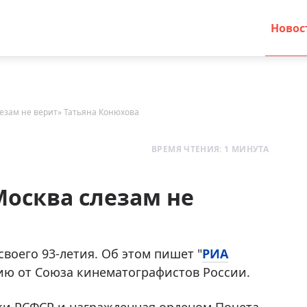
Новос
езам не верит» Татьяна Конюхова
ВРЕМЯ ЧТЕНИЯ: 1 МИНУТА
осква слезам не
своего 93-летия. Об этом пишет "
РИА
ию от Союза кинематографистов России.