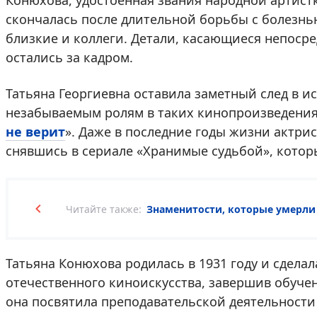
Конюхова, удостоенная звания народной артист
скончалась после длительной борьбы с болезнь
близкие и коллеги. Детали, касающиеся непоср
остались за кадром.
Татьяна Георгиевна оставила заметный след в и
незабываемым ролям в таких кинопроизведениях
не верит
». Даже в последние годы жизни актрис
снявшись в сериале «Хранимые судьбой», котор
Читайте также:
Знаменитости, которые умерли 
Татьяна Конюхова родилась в 1931 году и сдела
отечественного киноискусства, завершив обуче
она посвятила преподавательской деятельности