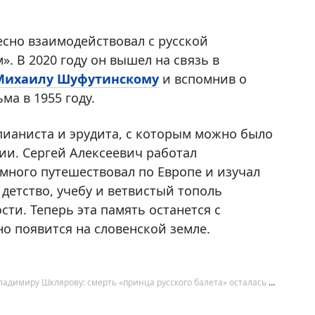
есно взаимодействовал с русской
. В 2020 году он вышел на связь в
Михаилу Шуфутинскому
и вспомнив о
а в 1955 году.
пианиста и эрудита, с которым можно было
ии. Сергей Алексеевич работал
много путешествовал по Европе и изучал
 детство, учебу и ветвистый тополь
ти. Теперь эта память останется с
но появится на словенской земле.
В Петербурге открыли памятник Владимиру Шклярову: смерть «принца русского балета» осталась загадкой