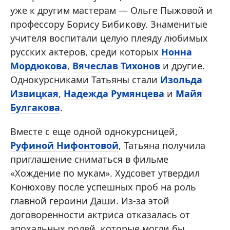
уже к другим мастерам — Ольге Пыжовой и
профессору Борису Бибикову. Знаменитые
учителя воспитали целую плеяду любимых
русских актеров, среди которых
Нонна
Мордюкова
,
Вячеслав Тихонов
и другие.
Однокурсниками Татьяны стали
Изольда
Извицкая
,
Надежда Румянцева
и
Майя
Булгакова
.
Вместе с еще одной однокурсницей,
Руфиной Нифонтовой
, Татьяна получила
приглашение сниматься в фильме
«Хождение по мукам». Худсовет утвердил
Конюхову после успешных проб на роль
главной героини Даши. Из-за этой
договоренности актриса отказалась от
эпохальных ролей, которые могли бы