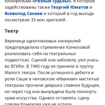
кинофильма
«Разные судьбы»
, в котором
задействованы также
Георгий Юматов
и
Всеволод Санаев
и который в год выхода
посмотрели 33 млн зрителей.
Театр
Вереница одноплановых киноролей
предопределила стремление Конюховой
реализовать себя на театральных
подмостках. Сценой она заболела, уже учась
во ВГИКе. В 1960 году ее приняли в труппу
Малого театра. После успешного дебюта в
роли Саши в чеховском «Иванове» маститые
театралы прочили девушке славное будущее,
но через год она вынуждена была покинуть
храм искусства. Однако оставлять сцену
совсем Конюхова уже не хотела.