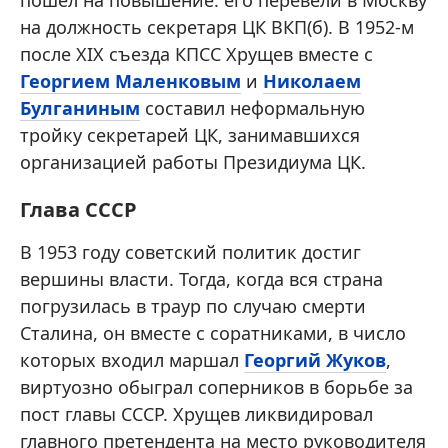
пошел на повышение: его перевели в Москву
на должность секретаря ЦК ВКП(б). В 1952-м
после XIX съезда КПСС Хрущев вместе с
Георгием Маленковым
и
Николаем
Булганиным
составил неформальную
тройку секретарей ЦК, занимавшихся
организацией работы Президиума ЦК.
Глава СССР
В 1953 году советский политик достиг
вершины власти. Тогда, когда вся страна
погрузилась в траур по случаю смерти
Сталина, он вместе с соратниками, в число
которых входил маршал
Георгий Жуков
,
виртуозно обыграл соперников в борьбе за
пост главы СССР. Хрущев ликвидировал
главного претендента на место руководителя