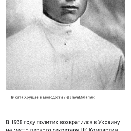
Никита Хрущев в молодости / @SlavaMalamud
В 1938 году политик возвратился в Украину
на место первого секретаря ЦК Компартии