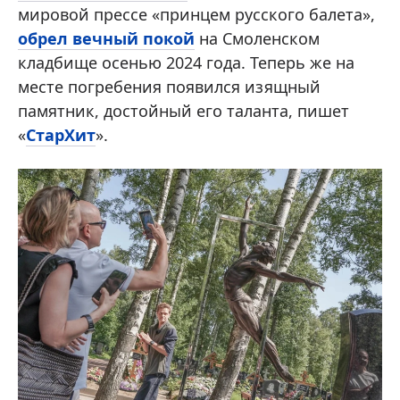
мировой прессе «принцем русского балета»,
обрел вечный покой
на Смоленском
кладбище осенью 2024 года. Теперь же на
месте погребения появился изящный
памятник, достойный его таланта, пишет
«
СтарХит
».