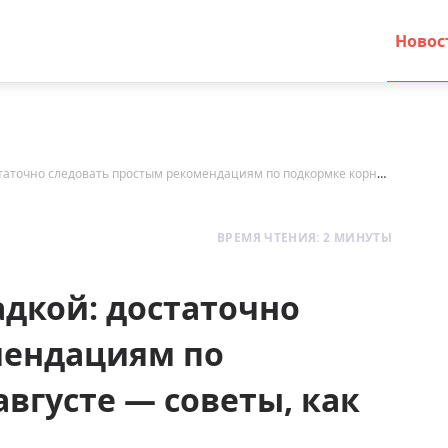
Новос
Свекла будет сочной и сладкой: достаточно следовать простым рекомендациям по подкормке корнеплода в августе — советы, как избежать ошибок
ВРЕМЯ ЧТЕНИЯ: 2 МИНУТЫ
адкой: достаточно
мендациям по
вгусте — советы, как