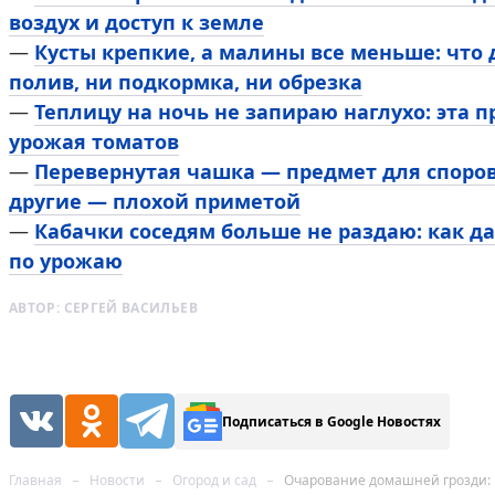
воздух и доступ к земле
—
Кусты крепкие, а малины все меньше: что 
полив, ни подкормка, ни обрезка
—
Теплицу на ночь не запираю наглухо: эта 
урожая томатов
—
Перевернутая чашка — предмет для споров
другие — плохой приметой
—
Кабачки соседям больше не раздаю: как д
по урожаю
АВТОР:
СЕРГЕЙ ВАСИЛЬЕВ
Подписаться в Google Новостях
Главная
Новости
Огород и сад
Очарование домашней грозди: 