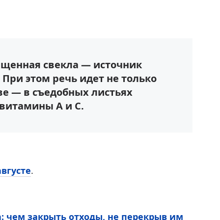
ащенная свекла — источник
При этом речь идет не только
тве — в съедобных листьях
витамины A и C.
августе
.
: чем закрыть отходы, не перекрыв им