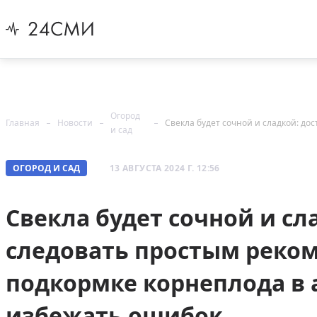
Огород
Главная
Новости
и сад
ОГОРОД И САД
13 АВГУСТА 2024 Г. 12:56
Свекла будет сочной и сл
следовать простым реко
подкормке корнеплода в а
избежать ошибок