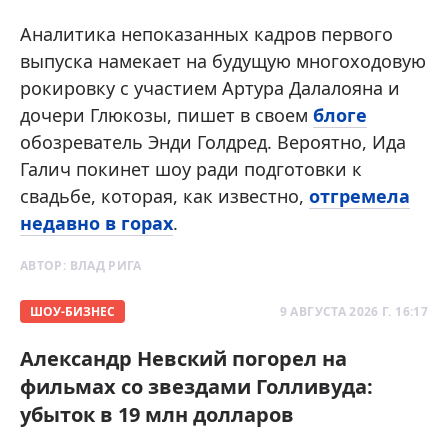
Аналитика непоказанных кадров первого
выпуска намекает на будущую многоходовую
рокировку с участием Артура Далалояна и
дочери Глюкозы, пишет в своем
блоге
обозреватель Энди Голдред. Вероятно, Ида
Галич покинет шоу ради подготовки к
свадьбе, которая, как известно,
отгремела
недавно в горах
.
АВТОР:
ВЛАД РИГА
ШОУ-БИЗНЕС
9 АВГУСТА 2026 Г. 16:17
Александр Невский погорел на
фильмах со звездами Голливуда:
убыток в 19 млн долларов