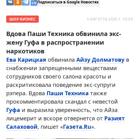
Подписаться в Google Новостях
ШОУ-БИЗНЕС
5 АВГУСТА 2026 Г. 16:58
Вдова Паши Техника обвинила экс-
жену Гуфа в распространении
наркотиков
Ева Карицкая
обвинила
Айзу Долматову
в
снабжении запрещенными веществами
сотрудников своего салона красоты и
раскритиковала поведение экс-супруги
рэпера. Вдова
Паши Техника
также
прокомментировала скандал с невестой
Гуфа
и выразила уверенность, что Айза
лицемерит и вскоре отвернется от
Разият
Салаховой
, пишет «
Газета.Ru
».