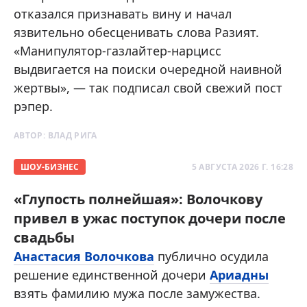
отказался признавать вину и начал
язвительно обесценивать слова Разият.
«Манипулятор-газлайтер-нарцисс
выдвигается на поиски очередной наивной
жертвы», — так подписал свой свежий пост
рэпер.
АВТОР:
ВЛАД РИГА
ШОУ-БИЗНЕС
5 АВГУСТА 2026 Г. 16:28
«Глупость полнейшая»: Волочкову
привел в ужас поступок дочери после
свадьбы
Анастасия Волочкова
публично осудила
решение единственной дочери
Ариадны
взять фамилию мужа после замужества.