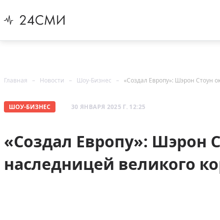
Главная
Новости
Шоу-Бизнес
«Создал Европу»: Шэрон Стоун о
ШОУ-БИЗНЕС
30 ЯНВАРЯ 2025 Г. 12:25
«Создал Европу»: Шэрон 
наследницей великого к