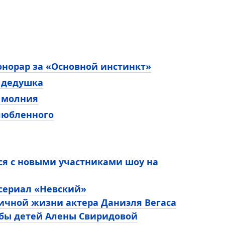
онорар за «Основной инстинкт»
л дедушка
а молния
любленного
ся с новыми участниками шоу на
 сериал «Невский»
личной жизни актера Даниэля Вегаса
ьбы детей Алены Свиридовой