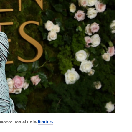
Reuters
ото: Daniel Cole/