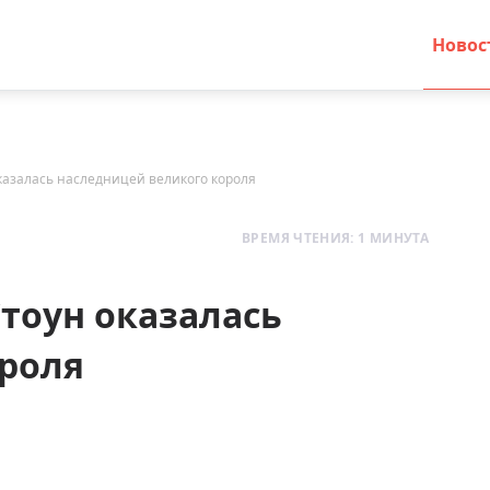
Новос
казалась наследницей великого короля
ВРЕМЯ ЧТЕНИЯ: 1 МИНУТА
Стоун оказалась
ороля