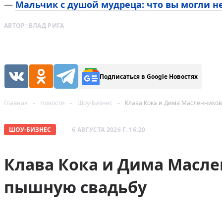
—
Мальчик с душой мудреца: что вы могли н
АВТОР:
ВЛАД РИГА
Подписаться в Google Новостях
Главная
Новости
Шоу-Бизнес
Клава Кока и Дима Масленнико
ШОУ-БИЗНЕС
6 АВГУСТА 2026 Г. 16:20
Клава Кока и Дима Масл
пышную свадьбу