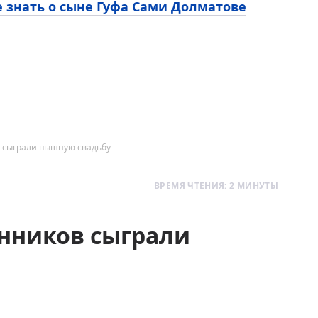
е знать о сыне Гуфа Сами Долматове
в сыграли пышную свадьбу
ВРЕМЯ ЧТЕНИЯ: 2 МИНУТЫ
енников сыграли