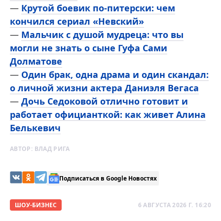
—
Крутой боевик по-питерски: чем
кончился сериал «Невский»
—
Мальчик с душой мудреца: что вы
могли не знать о сыне Гуфа Сами
Долматове
—
Один брак, одна драма и один скандал:
о личной жизни актера Даниэля Вегаса
—
Дочь Седоковой отлично готовит и
работает официанткой: как живет Алина
Белькевич
АВТОР:
ВЛАД РИГА
Подписаться в Google Новостях
ШОУ-БИЗНЕС
6 АВГУСТА 2026 Г. 16:20