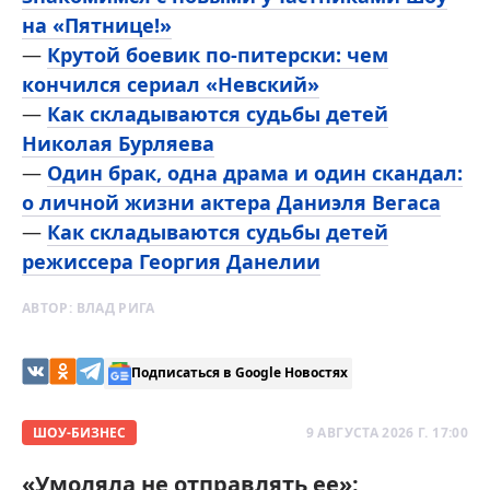
на «Пятнице!»
—
Крутой боевик по-питерски: чем
кончился сериал «Невский»
—
Как складываются судьбы детей
Николая Бурляева
—
Один брак, одна драма и один скандал:
о личной жизни актера Даниэля Вегаса
—
Как складываются судьбы детей
режиссера Георгия Данелии
АВТОР:
ВЛАД РИГА
Подписаться в Google Новостях
ШОУ-БИЗНЕС
9 АВГУСТА 2026 Г. 17:00
«Умоляла не отправлять ее»: