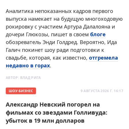
Аналитика непоказанных кадров первого
выпуска намекает на будущую многоходовую
рокировку с участием Артура Далалояна и
дочери Глюкозы, пишет в своем
блоге
обозреватель Энди Голдред. Вероятно, Ида
Галич покинет шоу ради подготовки к
свадьбе, которая, как известно,
отгремела
недавно в горах
.
АВТОР:
ВЛАД РИГА
ШОУ-БИЗНЕС
9 АВГУСТА 2026 Г. 16:17
Александр Невский погорел на
фильмах со звездами Голливуда:
убыток в 19 млн долларов