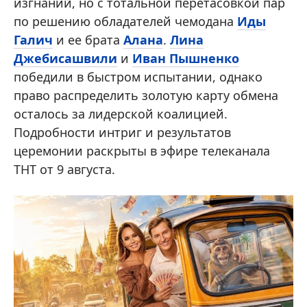
изгнаний, но с тотальной перетасовкой пар
по решению обладателей чемодана
Иды
Галич
и ее брата
Алана
.
Лина
Джебисашвили
и
Иван Пышненко
победили в быстром испытании, однако
право распределить золотую карту обмена
осталось за лидерской коалицией.
Подробности интриг и результатов
церемонии раскрыты в эфире телеканала
ТНТ от 9 августа.