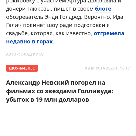
рокировку с участием Артура Далалояна и
дочери Глюкозы, пишет в своем
блоге
обозреватель Энди Голдред. Вероятно, Ида
Галич покинет шоу ради подготовки к
свадьбе, которая, как известно,
отгремела
недавно в горах
.
АВТОР:
ВЛАД РИГА
ШОУ-БИЗНЕС
9 АВГУСТА 2026 Г. 16:17
Александр Невский погорел на
фильмах со звездами Голливуда:
убыток в 19 млн долларов