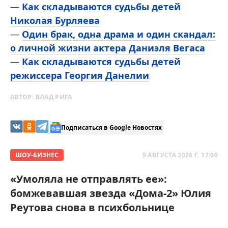
—
Как складываются судьбы детей
Николая Бурляева
—
Один брак, одна драма и один скандал:
о личной жизни актера Даниэля Вегаса
—
Как складываются судьбы детей
режиссера Георгия Данелии
АВТОР:
ВЛАД РИГА
Подписаться в Google Новостях
ШОУ-БИЗНЕС
9 АВГУСТА 2026 Г. 17:00
«Умоляла не отправлять ее»:
бомжевавшая звезда «Дома-2» Юлия
Реутова снова в психбольнице