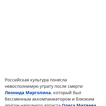
Российская культура понесла
невосполнимую утрату после смерти
Леонида Марголина
, который был
бессменным аккомпаниатором и близким
другом народного артиста
Олега Митяева
.