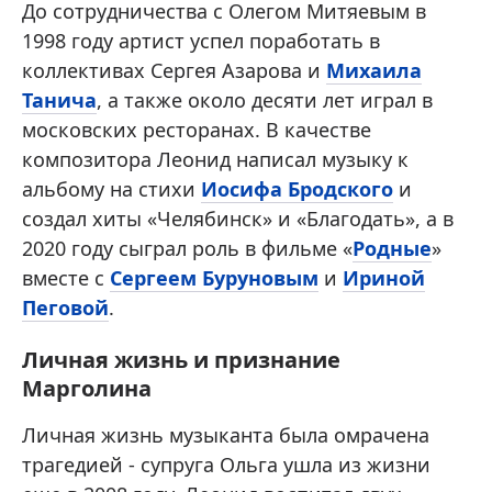
До сотрудничества с Олегом Митяевым в
1998 году артист успел поработать в
коллективах Сергея Азарова и
Михаила
Танича
, а также около десяти лет играл в
московских ресторанах. В качестве
композитора Леонид написал музыку к
альбому на стихи
Иосифа Бродского
и
создал хиты «Челябинск» и «Благодать», а в
2020 году сыграл роль в фильме «
Родные
»
вместе с
Сергеем Буруновым
и
Ириной
Пеговой
.
Личная жизнь и признание
Марголина
Личная жизнь музыканта была омрачена
трагедией - супруга Ольга ушла из жизни