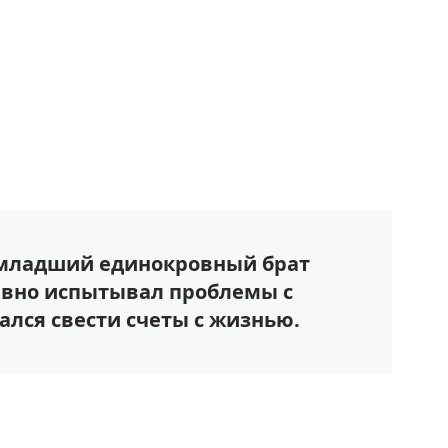
- младший единокровный брат
авно испытывал проблемы с
тался свести счеты с жизнью.