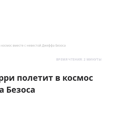
 космос вместе с невестой Джеффа Безоса
ВРЕМЯ ЧТЕНИЯ: 2 МИНУТЫ
рри полетит в космос
а Безоса