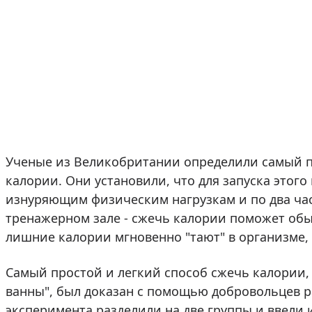
Ученые из Великобритании определили самый п
калории. Они установили, что для запуска этого
изнуряющим физическим нагрузкам и по два час
тренажерном зале - сжечь калории поможет обы
лишние калории мгновенно "тают" в организме,
Самый простой и легкий способ сжечь калории,
ванны", был доказан с помощью добровольцев р
эксперимента разделили на две группы и ввели